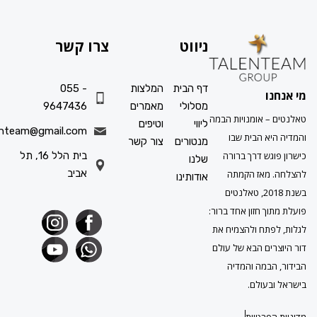
ניווט
צרו קשר
דף הבית
המלצות
055 -
ו
מסלולי
מאמרים
9647436
 אומנויות הבמה
ליווי
וטיפים
info.talenteam@gmail.com
א הבית שבו
מנטורים
צור קשר
גש דרך ברורה
בית הלל 16, תל
שלנו
אביב
מאז הקמתה
אודותינו
בשנת 2018, טאלנטים
ך חזון אחד ברור:
תח ולהצמיח את
ים הבא של עולם
במה והמדיה
עולם.
פרטיות