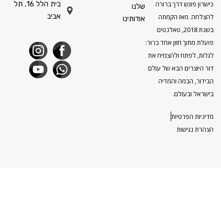
גש דרך ברורה
בית הלל 16, תל
שלנו
אביב
מאז הקמתה
אודותינו
בשנת 2018, טאלנטים
ך חזון אחד ברור:
תח ולהצמיח את
ים הבא של עולם
במה והמדיה
עולם.
פרטיות
ישות