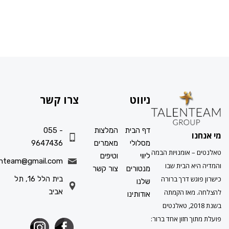
ניווט
צרו קשר
דף הבית
המלצות
055 -
ו
מסלולי
מאמרים
9647436
 אומנויות הבמה
ליווי
וטיפים
info.talenteam@gmail.com
א הבית שבו
מנטורים
צור קשר
גש דרך ברורה
בית הלל 16, תל
שלנו
אביב
מאז הקמתה
אודותינו
בשנת 2018, טאלנטים
ך חזון אחד ברור: