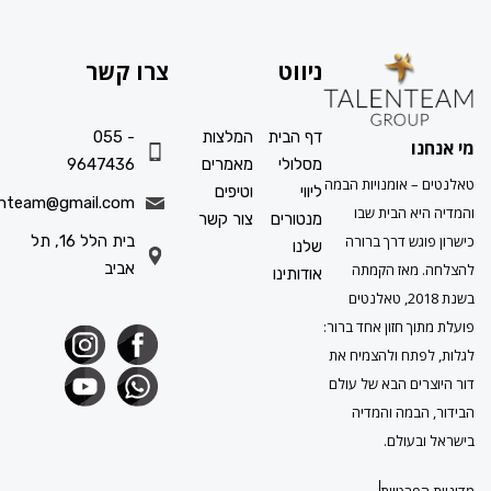
ניווט
צרו קשר
דף הבית
המלצות
055 -
ו
מסלולי
מאמרים
9647436
 אומנויות הבמה
ליווי
וטיפים
info.talenteam@gmail.com
א הבית שבו
מנטורים
צור קשר
גש דרך ברורה
בית הלל 16, תל
שלנו
אביב
מאז הקמתה
אודותינו
בשנת 2018, טאלנטים
ך חזון אחד ברור:
תח ולהצמיח את
ים הבא של עולם
במה והמדיה
עולם.
פרטיות