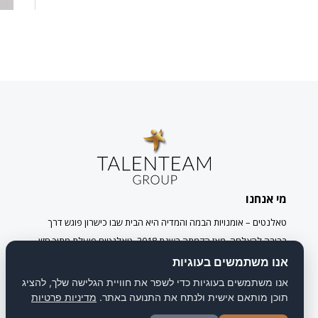
מי אנחנו
טאלנטים – אומנויות הבמה והמדיה היא הבית שבו כישרון פוגש דרך
ברורה להצלחה. מאז הקמתה בשנת 2018, טאלנטים פועלת מתוך חזון
אחד ברור: לגלות, לפתח ולהצמיח את דור היוצרים הבא של עולם
אנו משתמשים בעוגיות
הבידור, הבמה והמדיה בישראל ובעולם.
אנו משתמשים בעוגיות כדי לשפר את חוויית הגלישה שלך, להציג
תוכן מותאם אישית ולנתח את התנועה באתר.
מדיניות פרטיות
מדיניות הפרטיות
הצהרת נגישות