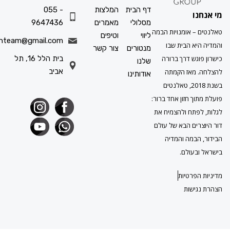
דף הבית
המלצות
055 -
ו
מסלולי
מאמרים
9647436
 אומנויות הבמה
ליווי
וטיפים
info.talenteam@gmail.com
א הבית שבו
מנטורים
צור קשר
גש דרך ברורה
בית הלל 16, תל
שלנו
אביב
מאז הקמתה
אודותינו
בשנת 2018, טאלנטים
ך חזון אחד ברור:
תח ולהצמיח את
ים הבא של עולם
במה והמדיה
עולם.
פרטיות
ישות