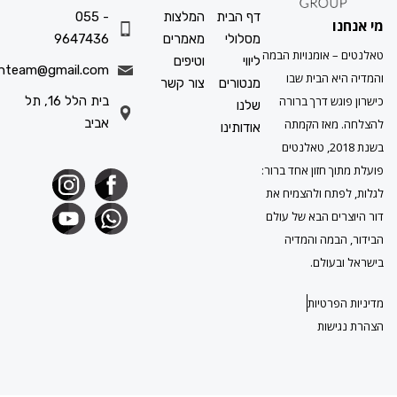
דף הבית
המלצות
055 -
ו
מסלולי
מאמרים
9647436
 אומנויות הבמה
ליווי
וטיפים
info.talenteam@gmail.com
א הבית שבו
מנטורים
צור קשר
גש דרך ברורה
בית הלל 16, תל
שלנו
אביב
מאז הקמתה
אודותינו
בשנת 2018, טאלנטים
ך חזון אחד ברור:
תח ולהצמיח את
ים הבא של עולם
במה והמדיה
עולם.
פרטיות
ישות