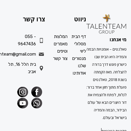
ניווט
צרו קשר
דף הבית
המלצות
055 -
ו
מסלולי
מאמרים
9647436
 אומנויות הבמה
ליווי
וטיפים
info.talenteam@gmail.com
א הבית שבו
מנטורים
צור קשר
גש דרך ברורה
בית הלל 16, תל
שלנו
אביב
מאז הקמתה
אודותינו
בשנת 2018, טאלנטים
ך חזון אחד ברור:
תח ולהצמיח את
ים הבא של עולם
במה והמדיה
עולם.
פרטיות