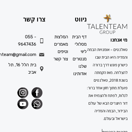
ניווט
צרו קשר
דף הבית
המלצות
055 -
ו
מסלולי
מאמרים
9647436
 אומנויות הבמה
ליווי
וטיפים
info.talenteam@gmail.com
א הבית שבו
מנטורים
צור קשר
גש דרך ברורה
בית הלל 16, תל
שלנו
אביב
מאז הקמתה
אודותינו
בשנת 2018, טאלנטים
ך חזון אחד ברור:
תח ולהצמיח את
ים הבא של עולם
במה והמדיה
עולם.
פרטיות