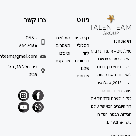
ניווט
צרו קשר
דף הבית
המלצות
055 -
ו
מסלולי
מאמרים
9647436
 אומנויות הבמה
ליווי
וטיפים
info.talenteam@gmail.com
א הבית שבו
מנטורים
צור קשר
גש דרך ברורה
בית הלל 16, תל
שלנו
אביב
מאז הקמתה
אודותינו
בשנת 2018, טאלנטים
ך חזון אחד ברור:
תח ולהצמיח את
ים הבא של עולם
במה והמדיה
עולם.
פרטיות