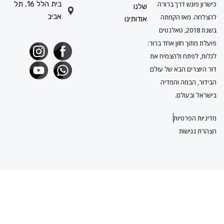
גש דרך ברורה
בית הלל 16, תל
שלנו
אביב
מאז הקמתה
אודותינו
בשנת 2018, טאלנטים
ך חזון אחד ברור:
תח ולהצמיח את
ים הבא של עולם
במה והמדיה
עולם.
פרטיות
ישות