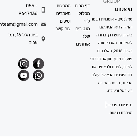
דף הבית
המלצות
055 -
ו
מסלולי
מאמרים
9647436
 אומנויות הבמה
ליווי
וטיפים
info.talenteam@gmail.com
א הבית שבו
מנטורים
צור קשר
גש דרך ברורה
בית הלל 16, תל
שלנו
אביב
מאז הקמתה
אודותינו
בשנת 2018, טאלנטים
ך חזון אחד ברור:
תח ולהצמיח את
ים הבא של עולם
במה והמדיה
עולם.
פרטיות
ישות