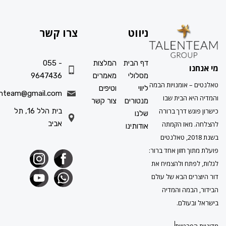
ניווט
צרו קשר
דף הבית
המלצות
055 -
ו
מסלולי
מאמרים
9647436
 אומנויות הבמה
ליווי
וטיפים
info.talenteam@gmail.com
א הבית שבו
מנטורים
צור קשר
גש דרך ברורה
בית הלל 16, תל
שלנו
אביב
מאז הקמתה
אודותינו
בשנת 2018, טאלנטים
ך חזון אחד ברור:
תח ולהצמיח את
ים הבא של עולם
במה והמדיה
עולם.
פרטיות