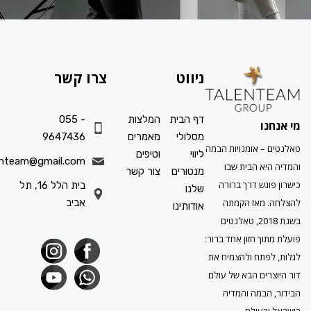
ניווט
צרו קשר
דף הבית
המלצות
055 -
ו
מסלולי
מאמרים
9647436
 אומנויות הבמה
ליווי
וטיפים
info.talenteam@gmail.com
א הבית שבו
מנטורים
צור קשר
גש דרך ברורה
בית הלל 16, תל
שלנו
אביב
מאז הקמתה
אודותינו
בשנת 2018, טאלנטים
ך חזון אחד ברור:
תח ולהצמיח את
ים הבא של עולם
במה והמדיה