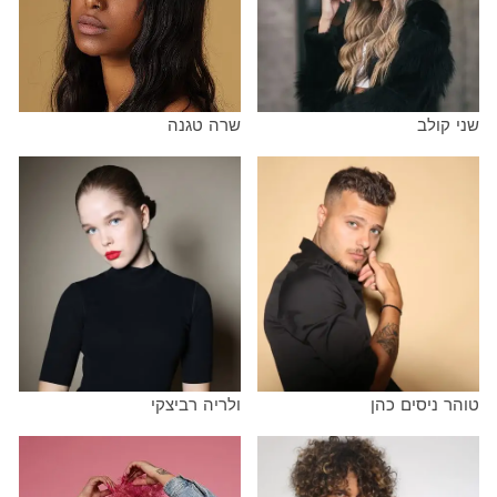
ב
שרה טגנה
סים כהן
ולריה רביצקי